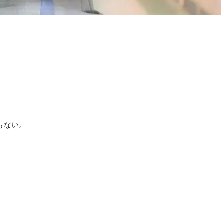
もない。
。