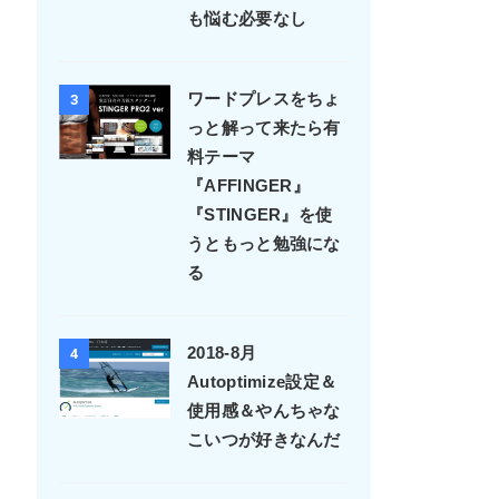
も悩む必要なし
ワードプレスをちょ
3
っと解って来たら有
料テーマ
『AFFINGER』
『STINGER』を使
うともっと勉強にな
る
2018-8月
4
Autoptimize設定＆
使用感＆やんちゃな
こいつが好きなんだ