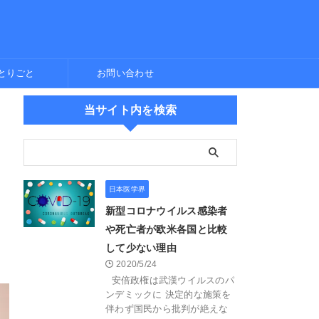
とりごと
お問い合わせ
当サイト内を検索
日本医学界
新型コロナウイルス感染者
や死亡者が欧米各国と比較
して少ない理由
2020/5/24
安倍政権は武漢ウイルスのパ
ンデミックに 決定的な施策を
伴わず国民から批判が絶えな