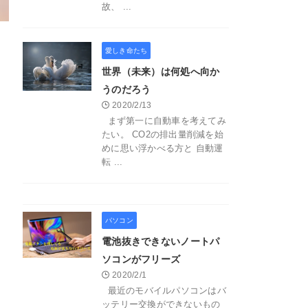
故、 ...
愛しき命たち
世界（未来）は何処へ向か
うのだろう
2020/2/13
まず第一に自動車を考えてみ
たい。 CO2の排出量削減を始
めに思い浮かべる方と 自動運
転 ...
パソコン
電池抜きできないノートパ
ソコンがフリーズ
2020/2/1
最近のモバイルパソコンはバ
ッテリー交換ができないもの