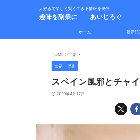
大好きで楽しく賢く生きる情報を発信
趣味を副業に あいじろぐ
ホーム
最新記
HOME
>
世界
>
世界
歴史
スペイン風邪とチャ
2020年4月17日