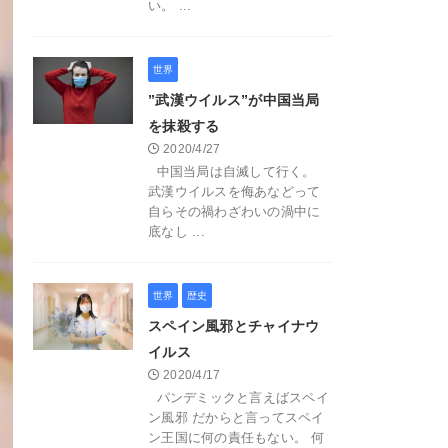
い。 ...
世界
”武漢ウイルス”が中国当局
を抹殺する
2020/4/27
中国当局は自滅して行く。
武漢ウイルスを侮あなどって
自らその禍わざわいの渦中に
底なし ...
世界
歴史
スペイン風邪とチャイナウ
イルス
2020/4/17
パンデミックと言えばスペイ
ン風邪 だからと言ってスペイ
ン王国に何の責任もない。 何