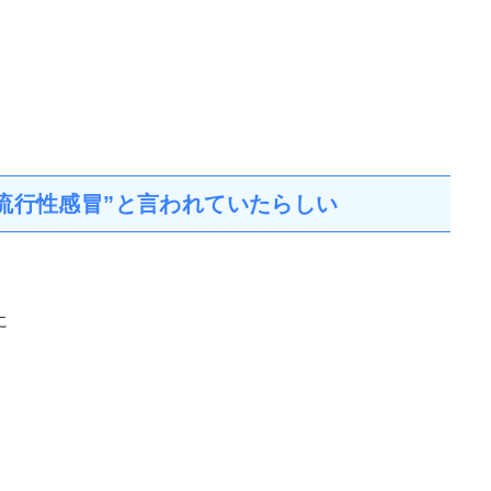
流行性感冒”と言われていたらしい
に
。
は