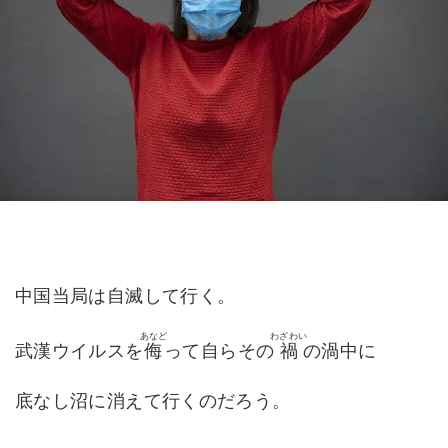
中国当局は自滅して行く。
あなど
わざわい
武漢ウイルスを
侮
って自らその
禍
の渦中に
底なし沼に消えて行くのだろう。