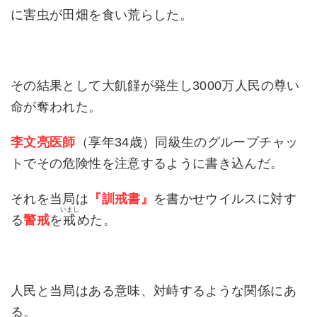
に害虫が田畑を食い荒らした。
その結果として大飢饉が発生し3000万人民の尊い
命が奪われた。
李文亮医師
（享年34歳）同級生のグループチャッ
トでその危険性を注意するように書き込んだ。
それを当局は
『訓戒書』
を書かせウイルスに対す
いまし
る
警戒
を
戒
めた。
人民と当局はある意味、対峙するような関係にあ
る。