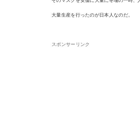
昔は１枚単位品がキオスクなどで売られ
5枚入り、7枚入りなどの商品が売られる
また隙間をなくす仕組みとして
鼻の部分
マスクで空気中に浮遊する不快物質を排
そのマスクを安価に大量に冬場の一時、
大量生産を行ったのが日本人なのだ。
スポンサーリンク