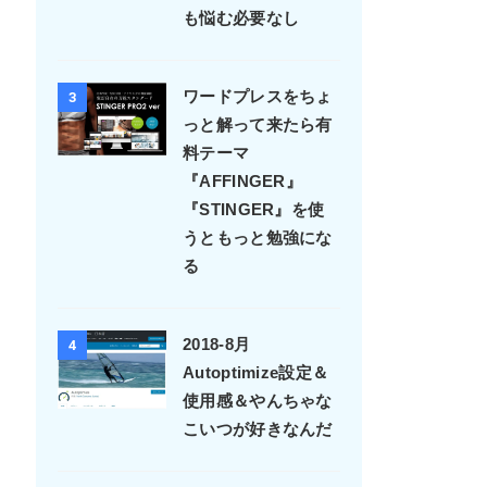
第一歩としよう
WPサイトを一発バ
2
ックアップ--ALL-in-
OneWP Migration--
サイトの引っ越しに
も悩む必要なし
ワードプレスをちょ
3
っと解って来たら有
料テーマ
『AFFINGER』
『STINGER』を使
うともっと勉強にな
る