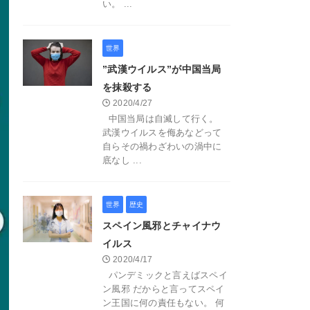
い。 ...
世界
”武漢ウイルス”が中国当局
を抹殺する
2020/4/27
中国当局は自滅して行く。
武漢ウイルスを侮あなどって
自らその禍わざわいの渦中に
底なし ...
世界
歴史
スペイン風邪とチャイナウ
イルス
2020/4/17
パンデミックと言えばスペイ
ン風邪 だからと言ってスペイ
ン王国に何の責任もない。 何