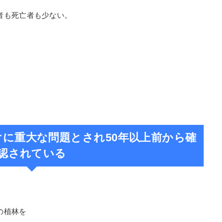
に
えない。
ど
者も死亡者も少ない。
。