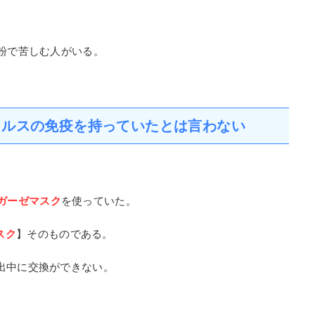
に重大な問題とされ50年以上前から確
認されている
の植林を
花粉で苦しむ人がいる。