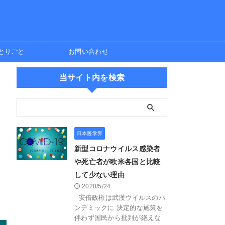
とりごと
お問い合わせ
当サイト内を検索
日本医学界
新型コロナウイルス感染者
や死亡者が欧米各国と比較
して少ない理由
2020/5/24
安倍政権は武漢ウイルスのパ
ンデミックに 決定的な施策を
伴わず国民から批判が絶えな