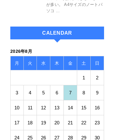
パソコン
電池抜きできないノートパ
ソコンがフリーズ
2020/2/1
最近のモバイルパソコンはバ
ッテリー交換ができないもの
が多い。 A4サイズのノートパ
ソコ ...
CALENDAR
2026年8月
月
火
水
木
金
土
日
1
2