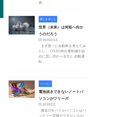
故、 ...
愛しき命たち
世界（未来）は何処へ向か
うのだろう
2020/2/13
まず第一に自動車を考えてみ
たい。 CO2の排出量削減を始
めに思い浮かべる方と 自動運
転 ...