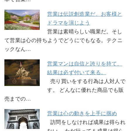
営業は伝説創造業だ、お客様と
ドラマを演じよう
営業は素晴らしい職業だ。そし
て営業は心の持ちようでどうにでもなる。テクニ
ックなん…
営業マンは自信と誇りを持て、
結果は必ず付いて来る。
売り買いをする行為は人対人で
す。 どんなに優れた商品でも販
売までの…
営業は心の動きを上手に掴め
訪問をしなければ成果は得られ