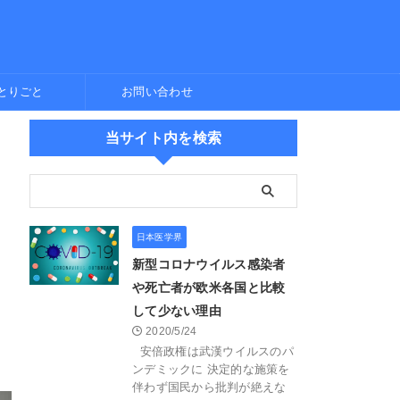
とりごと
お問い合わせ
当サイト内を検索
日本医学界
新型コロナウイルス感染者
や死亡者が欧米各国と比較
して少ない理由
2020/5/24
安倍政権は武漢ウイルスのパ
ンデミックに 決定的な施策を
伴わず国民から批判が絶えな