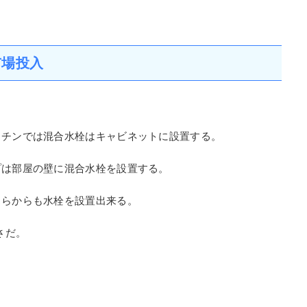
。
㎜
市場投入