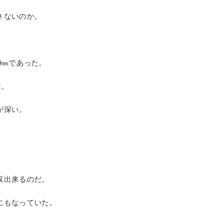
を行うことで市場は成熟してゆく。
る。
ネットを繋げワークトップを乗せる。
る。
さないのか。
0㎜であった。