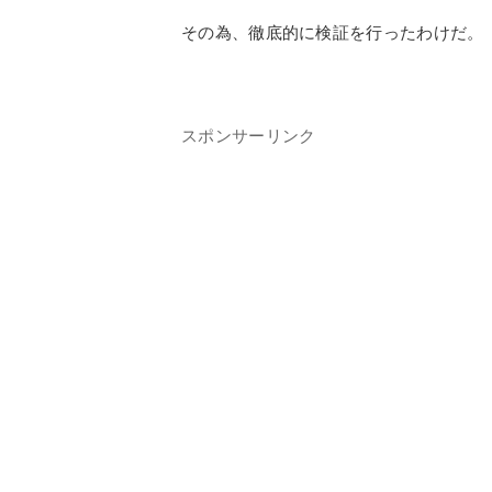
ただビルトイン機器を複数組込めば結構
しかしこの商品の投入が普及型システム
強いて言えば人工大理石風のトップの導
販売量が非常に多いため問題を起こせば
その為、徹底的に検証を行ったわけだ。
スポンサーリンク