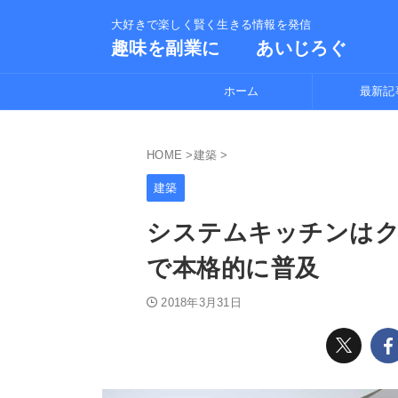
大好きで楽しく賢く生きる情報を発信
趣味を副業に あいじろぐ
ホーム
最新記
HOME
>
建築
>
建築
システムキッチンは
で本格的に普及
2018年3月31日