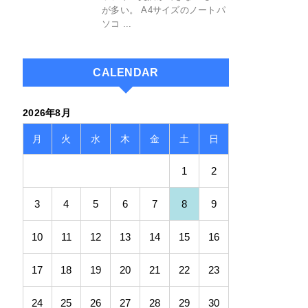
パソコン
電池抜きできないノートパ
ソコンがフリーズ
2020/2/1
最近のモバイルパソコンはバ
ッテリー交換ができないもの
が多い。 A4サイズのノートパ
ソコ ...
CALENDAR
2026年8月
月
火
水
木
金
土
日
1
2