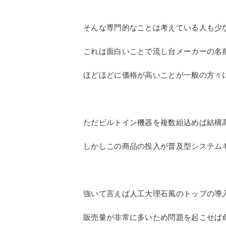
現在、最も売られている高さは850㎜で
クリナップの場合、秘訣があり、シンク
通常、180㎜の深さが230㎜ある。
シンクの深さがワークトップの高さを吸
シンクの深さが水跳ねを防ぐと宣伝文句
そんな専門的なことは考えている人も少
これは面白いことで流し台メーカーの名
ほどほどに価格が高いことが一般の方々