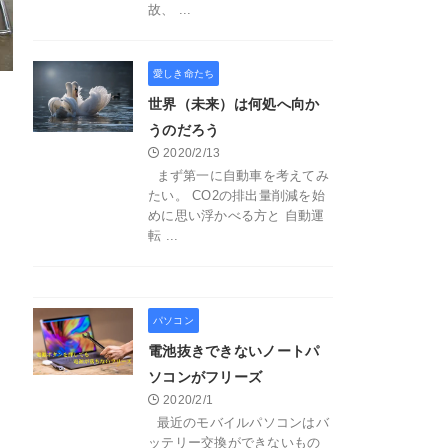
故、 ...
愛しき命たち
世界（未来）は何処へ向か
うのだろう
2020/2/13
まず第一に自動車を考えてみ
たい。 CO2の排出量削減を始
めに思い浮かべる方と 自動運
転 ...