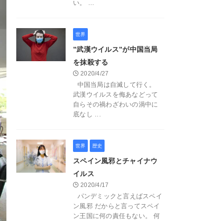
い。 ...
世界
”武漢ウイルス”が中国当局
を抹殺する
2020/4/27
中国当局は自滅して行く。
武漢ウイルスを侮あなどって
自らその禍わざわいの渦中に
底なし ...
世界
歴史
スペイン風邪とチャイナウ
イルス
2020/4/17
パンデミックと言えばスペイ
ン風邪 だからと言ってスペイ
ン王国に何の責任もない。 何