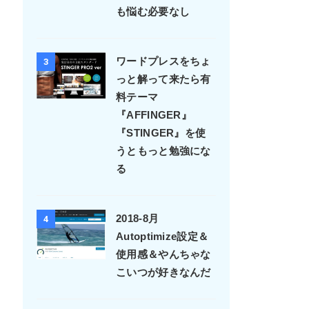
第一歩としよう
WPサイトを一発バ
2
ックアップ--ALL-in-
OneWP Migration--
サイトの引っ越しに
も悩む必要なし
ワードプレスをちょ
3
っと解って来たら有
料テーマ
『AFFINGER』
『STINGER』を使
うともっと勉強にな
る